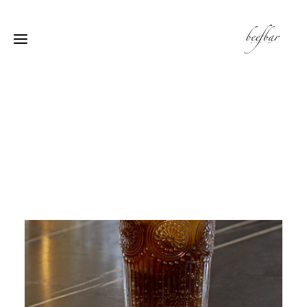
[alg_back_button label=”← الى الخلف”]