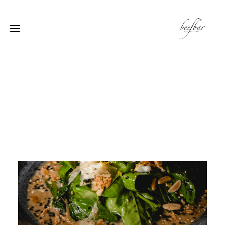
[alg_back_button label=”← الى الخلف”]