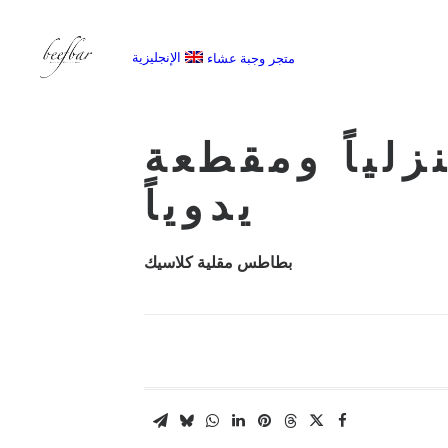
الإنجليزية
متجر
وجبة عشاء
[alg_back_button label=”← الى الخلف”]
لياً ومقطعة
يدوياً
بطاطس مقلية كلاسيك