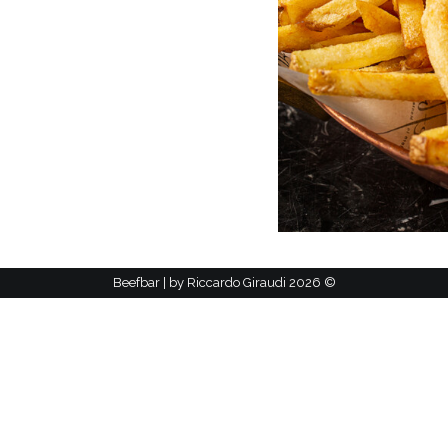
Riccardo Giraudi
2026 Beefbar | by
©