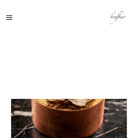
[alg_back_button label=”← الى الخلف”]