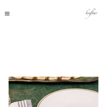
[alg_back_button label=”← الى الخلف”]