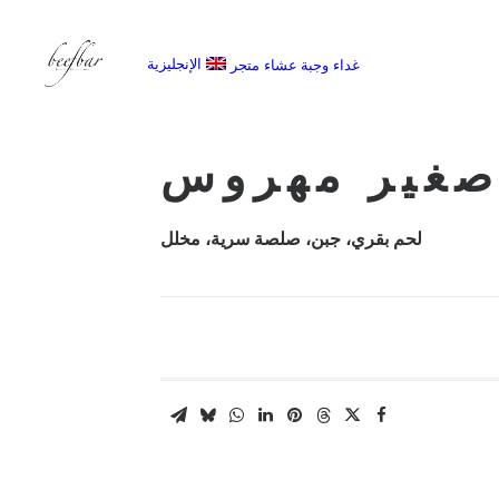
الإنجليزية
غداء
وجبة عشاء
متجر
[alg_back_button label=”← الى الخلف”]
صغير مهروس
لحم بقري، جبن، صلصة سرية، مخلل