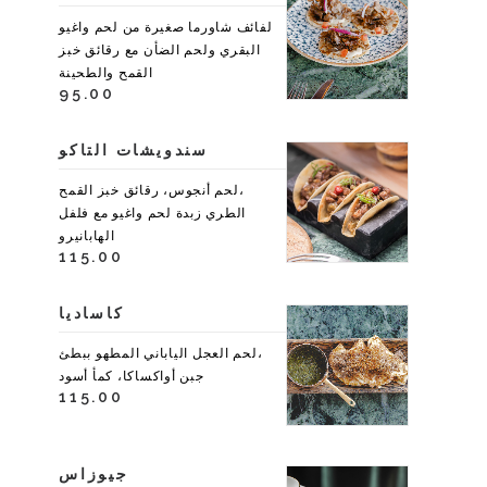
لفائف شاورما صغيرة من لحم واغيو
البقري ولحم الضأن مع رقائق خبز
القمح والطحينة
95.00
سندويشات التاكو
،لحم أنجوس، رقائق خبز القمح
الطري زبدة لحم واغيو مع فلفل
الهابانيرو
115.00
كاساديا
،لحم العجل الياباني المطهو ببطئ
جبن أواكساكا، كمأ أسود
115.00
جيوزاس