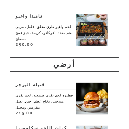
فاهيتا واغيو
لحم واغيو طري معلق، فلفل، مربى
لحم مقدد، أفوكادو، كريمة، خبز قمح
مسطح
250.00
أرضي
قنبلة البرجر
فطيرة لحم بقري طبيعية، لحم بقري
مسحب، نخاع عظم، جبن، بصل
مقرمش ومخلل
215.00
كرات اللحم سكامورزا