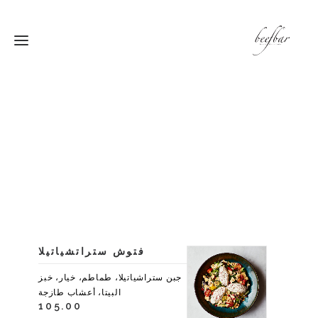
ستريت فوود
السلطات
سلطة سوبر كايل
،أفوكادو، جبنة البارميزان
طماطم كرزية، قشر الليمون
95.00
فتوش ستراتشياتيلا
جبن ستراشياتيلا، طماطم، خيار، خبز
البيتا، أعشاب طازجة
105.00