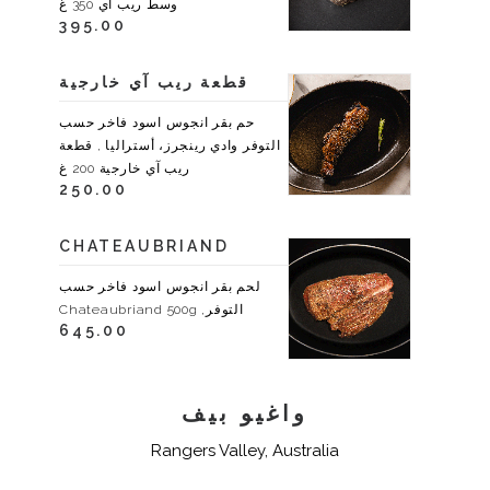
وسط ريب آي 350 غ
395.00
قطعة ريب آي خارجية
حم بقر انجوس اسود فاخر حسب
التوفر وادي رينجرز، أستراليا , قطعة
ريب آي خارجية 200 غ
250.00
CHATEAUBRIAND
لحم بقر انجوس اسود فاخر حسب
التوفر, Chateaubriand 500g
645.00
واغيو بيف
Rangers Valley, Australia