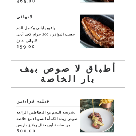
465.00
لانهائي
واغيو ياباني وكامل الدم
حسب التوافر ، 200 جرام كحد أدنى
لانهائي 100غ
259.00
أطباق لا صوص بيف
بار الخاصة
فيليه فرايتس
،شريحة اللحم مع البطاطس الرائعة
صوص زبدة الكمأة السوداء مع خلاصة
من صلصة أوريجنال ريلايز باريس
600.00