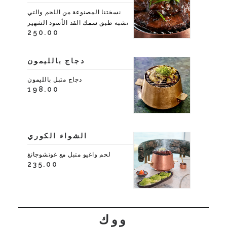
نسختنا المصنوعة من اللحم والتي
تشبه طبق سمك القد الأسود الشهير
250.00
دجاج بالليمون
دجاج متبل بالليمون
198.00
الشواء الكوري
لحم واغيو متبل مع غوتشوجانغ
235.00
ووك