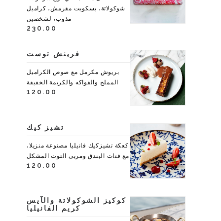
شوكولاتة، بسكويت مقرمش، كراميل
مذوب، لشخصين
230.00
فرينش توست
بريوش مكرمل مع صوص الكراميل
المملح والفواكه والكريمة الخفيفة
120.00
تشيز كيك
كعكة تشيزكيك فانيليا مصنوعة منزيلا،
مع فتات البندق ومربى التوت المشكل
120.00
كوكيز الشوكولاتة والآيس
كريم الفانيليا