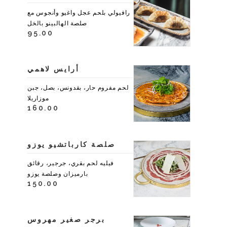
رافيولي بلحم عجل واغيو وأنجوس مع
صلصة الهالبينو بالخل
95.00
أرايس لاهمي
لحم مفروم حار، بقدونس، بصل، جبن
موزاريلا
160.00
صلصة كارباتشيو يوزو
فيليه لحم بقري، جرجير، رقائق
بارميزان وصلصة يوزو
150.00
برجر صغير مهروس