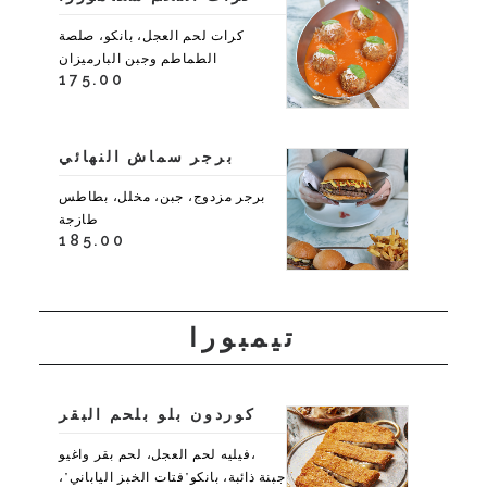
كرات لحم العجل، بانكو، صلصة
الطماطم وجبن البارميزان
175.00
برجر سماش النهائي
برجر مزدوج، جبن، مخلل، بطاطس
طازجة
185.00
تيمبورا
كوردون بلو بلحم البقر
،فيليه لحم العجل، لحم بقر واغيو
جبنة ذائبة، بانكو”فتات الخبز الياباني”،