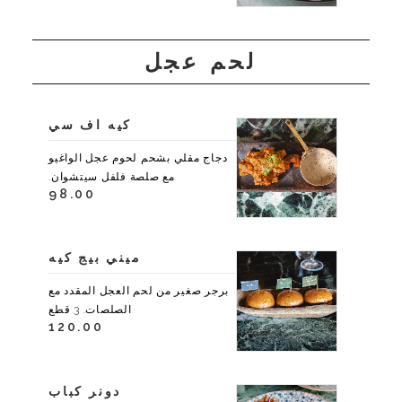
لحم عجل
كيه اف سي
دجاج مقلي بشحم لحوم عجل الواغيو
مع صلصة فلفل سيتشوان.
98.00
ميني بيج كيه
برجر صغير من لحم العجل المقدد مع
الصلصات. 3 قطع
120.00
دونر كباب