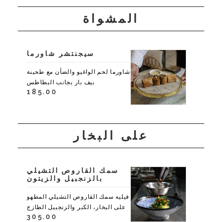
المشواة
سيجنتشر شاورما
شاورما لحم الواغيو والضأن مع طحينة
بيف بار بجانب البطاطس
185.00
على البخار
سمك القاروص التشيلي
بالزنجبيل والزيتون
فيليه سمك القاروص التشيلي المطهو
​​على البخار، الكبر والزنجبيل الطازج
305.00