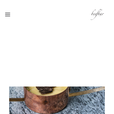
[alg_back_button label=”← الى الخلف”]