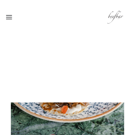
[alg_back_button label=”← الى الخلف”]