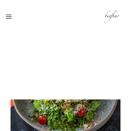
[alg_back_button label=”← الى الخلف”]