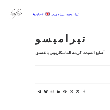
الإنجليزية
غداء
وجبة عشاء
متجر
[alg_back_button label=”← الى الخلف”]
تيراميسو
أصابع السيدة، كريمة الماسكاربوني بالفستق