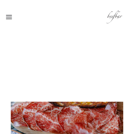
[alg_back_button label=”← الى الخلف”]