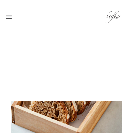
[alg_back_button label=”← الى الخلف”]