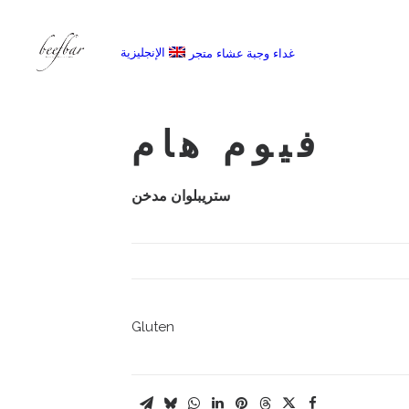
الإنجليزية
غداء
وجبة عشاء
متجر
[alg_back_button label=”← الى الخلف”]
فيوم هام
ستريبلوان مدخن
Gluten