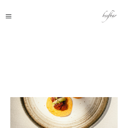
[alg_back_button label=”← الى الخلف”]