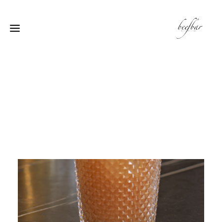
[alg_back_button label=”← الى الخلف”]